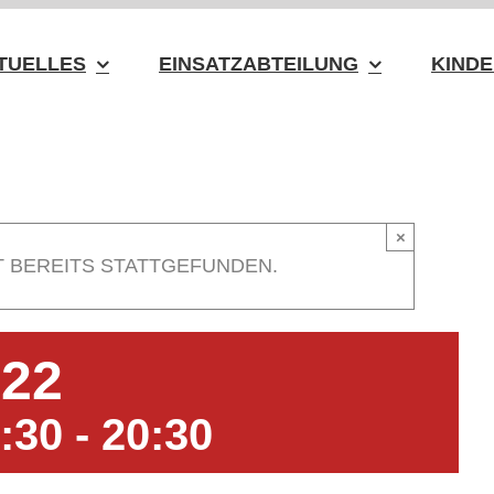
TUELLES
EINSATZABTEILUNG
KINDE
×
T BEREITS STATTGEFUNDEN.
.22
:30
-
20:30