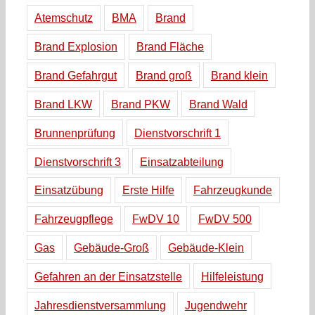
Atemschutz
BMA
Brand
Brand Explosion
Brand Fläche
Brand Gefahrgut
Brand groß
Brand klein
Brand LKW
Brand PKW
Brand Wald
Brunnenprüfung
Dienstvorschrift 1
Dienstvorschrift 3
Einsatzabteilung
Einsatzübung
Erste Hilfe
Fahrzeugkunde
Fahrzeugpflege
FwDV 10
FwDV 500
Gas
Gebäude-Groß
Gebäude-Klein
Gefahren an der Einsatzstelle
Hilfeleistung
Jahresdienstversammlung
Jugendwehr