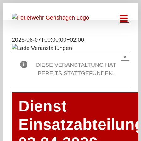
Zum
Inhalt
springen
2026-08-07T00:00:00+02:00
×
DIESE VERANSTALTUNG HAT
BEREITS STATTGEFUNDEN.
Dienst
Einsatzabteilun