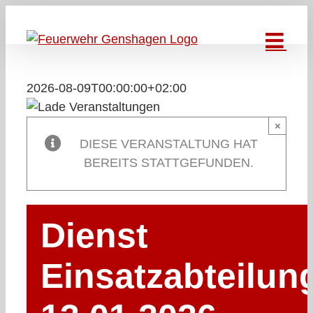
Zum
Inhalt
springen
2026-08-09T00:00:00+02:00
×
DIESE VERANSTALTUNG HAT
BEREITS STATTGEFUNDEN.
Dienst
Einsatzabteilun