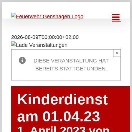
Zum
Inhalt
springen
2026-08-09T00:00:00+02:00
×
DIESE VERANSTALTUNG HAT
BEREITS STATTGEFUNDEN.
Kinderdienst
am 01.04.23
1. April 2023 von