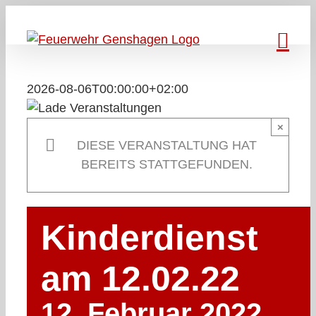
Zum
Inhalt
springen
2026-08-06T00:00:00+02:00
×
DIESE VERANSTALTUNG HAT
BEREITS STATTGEFUNDEN.
Kinderdienst
am 12.02.22
12. Februar 2022