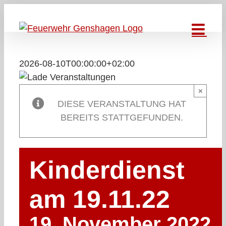
Zum
Inhalt
springen
2026-08-10T00:00:00+02:00
×
DIESE VERANSTALTUNG HAT
BEREITS STATTGEFUNDEN.
Kinderdienst
am 19.11.22
19. November 2022