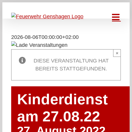
Zum
Inhalt
springen
2026-08-06T00:00:00+02:00
×
DIESE VERANSTALTUNG HAT
BEREITS STATTGEFUNDEN.
Kinderdienst
am 27.08.22
27. August 2022