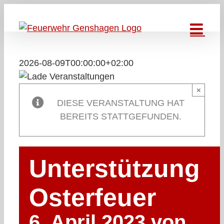
Zum
Inhalt
springen
2026-08-09T00:00:00+02:00
×
DIESE VERANSTALTUNG HAT
BEREITS STATTGEFUNDEN.
Unterstützung
Osterfeuer
6. April 2023 von