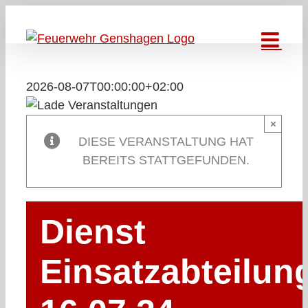
Zum
Inhalt
springen
2026-08-07T00:00:00+02:00
×
DIESE VERANSTALTUNG HAT
BEREITS STATTGEFUNDEN.
Dienst
Einsatzabteilun