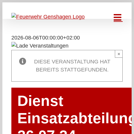
Zum
Inhalt
springen
2026-08-06T00:00:00+02:00
×
DIESE VERANSTALTUNG HAT
BEREITS STATTGEFUNDEN.
Dienst
Einsatzabteilun