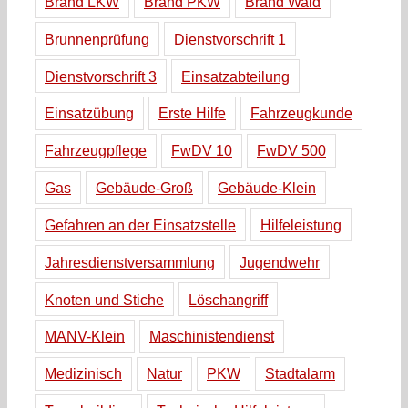
Brand LKW
Brand PKW
Brand Wald
Brunnenprüfung
Dienstvorschrift 1
Dienstvorschrift 3
Einsatzabteilung
Einsatzübung
Erste Hilfe
Fahrzeugkunde
Fahrzeugpflege
FwDV 10
FwDV 500
Gas
Gebäude-Groß
Gebäude-Klein
Gefahren an der Einsatzstelle
Hilfeleistung
Jahresdienstversammlung
Jugendwehr
Knoten und Stiche
Löschangriff
MANV-Klein
Maschinistendienst
Medizinisch
Natur
PKW
Stadtalarm