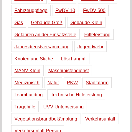
Fahrzeugpflege
FwDV 10
FwDV 500
Gas
Gebäude-Groß
Gebäude-Klein
Gefahren an der Einsatzstelle
Hilfeleistung
Jahresdienstversammlung
Jugendwehr
Knoten und Stiche
Löschangriff
MANV-Klein
Maschinistendienst
Medizinisch
Natur
PKW
Stadtalarm
Teambuilding
Technische Hilfeleistung
Tragehilfe
UVV Unterweisung
Vegetationsbrandbekämpfung
Verkehrsunfall
Verkehrsunfall-Person