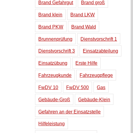
Brand Gefahrgut
Brand groß
Brand klein
Brand LKW
Brand PKW
Brand Wald
Brunnenprüfung
Dienstvorschrift 1
Dienstvorschrift 3
Einsatzabteilung
Einsatzübung
Erste Hilfe
Fahrzeugkunde
Fahrzeugpflege
FwDV 10
FwDV 500
Gas
Gebäude-Groß
Gebäude-Klein
Gefahren an der Einsatzstelle
Hilfeleistung