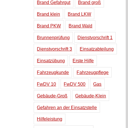
Brand Gefahrgut
Brand groß
Brand klein
Brand LKW
Brand PKW
Brand Wald
Brunnenprüfung
Dienstvorschrift 1
Dienstvorschrift 3
Einsatzabteilung
Einsatzübung
Erste Hilfe
Fahrzeugkunde
Fahrzeugpflege
FwDV 10
FwDV 500
Gas
Gebäude-Groß
Gebäude-Klein
Gefahren an der Einsatzstelle
Hilfeleistung