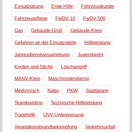
Einsatzübung
Erste Hilfe
Fahrzeugkunde
Fahrzeugpflege
FwDV 10
FwDV 500
Gas
Gebäude-Groß
Gebäude-Klein
Gefahren an der Einsatzstelle
Hilfeleistung
Jahresdienstversammlung
Jugendwehr
Knoten und Stiche
Löschangriff
MANV-Klein
Maschinistendienst
Medizinisch
Natur
PKW
Stadtalarm
Teambuilding
Technische Hilfeleistung
Tragehilfe
UVV Unterweisung
Vegetationsbrandbekämpfung
Verkehrsunfall