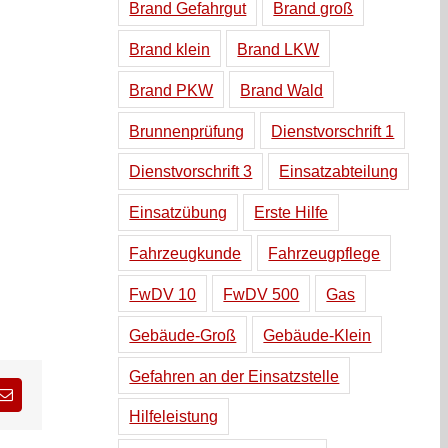
Brand Gefahrgut
Brand groß
Brand klein
Brand LKW
Brand PKW
Brand Wald
Brunnenprüfung
Dienstvorschrift 1
Dienstvorschrift 3
Einsatzabteilung
Einsatzübung
Erste Hilfe
Fahrzeugkunde
Fahrzeugpflege
FwDV 10
FwDV 500
Gas
Gebäude-Groß
Gebäude-Klein
Gefahren an der Einsatzstelle
sApp
E-
Hilfeleistung
Mail