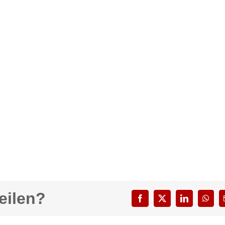
eilen?
Facebook
X
LinkedIn
What