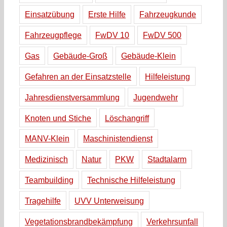
Einsatzübung
Erste Hilfe
Fahrzeugkunde
Fahrzeugpflege
FwDV 10
FwDV 500
Gas
Gebäude-Groß
Gebäude-Klein
Gefahren an der Einsatzstelle
Hilfeleistung
Jahresdienstversammlung
Jugendwehr
Knoten und Stiche
Löschangriff
MANV-Klein
Maschinistendienst
Medizinisch
Natur
PKW
Stadtalarm
Teambuilding
Technische Hilfeleistung
Tragehilfe
UVV Unterweisung
Vegetationsbrandbekämpfung
Verkehrsunfall