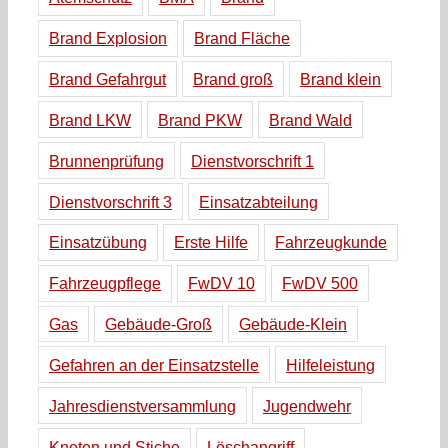
Brand Explosion
Brand Fläche
Brand Gefahrgut
Brand groß
Brand klein
Brand LKW
Brand PKW
Brand Wald
Brunnenprüfung
Dienstvorschrift 1
Dienstvorschrift 3
Einsatzabteilung
Einsatzübung
Erste Hilfe
Fahrzeugkunde
Fahrzeugpflege
FwDV 10
FwDV 500
Gas
Gebäude-Groß
Gebäude-Klein
Gefahren an der Einsatzstelle
Hilfeleistung
Jahresdienstversammlung
Jugendwehr
Knoten und Stiche
Löschangriff